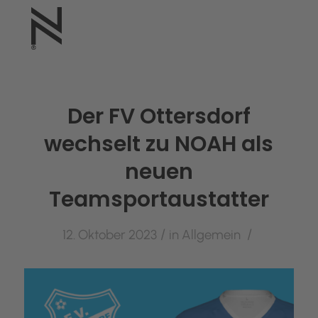
Der FV Ottersdorf
wechselt zu NOAH als
neuen
Teamsportaustatter
/
/
12. Oktober 2023
in
Allgemein