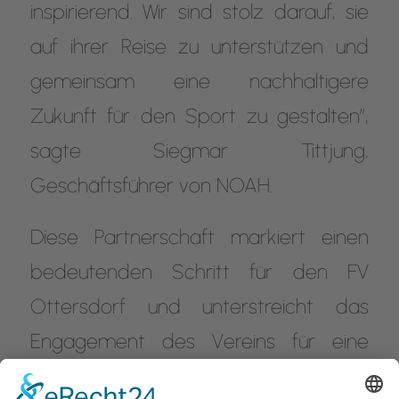
inspirierend. Wir sind stolz darauf, sie
auf ihrer Reise zu unterstützen und
gemeinsam eine nachhaltigere
Zukunft für den Sport zu gestalten”,
sagte Siegmar Tittjung,
Geschäftsführer von NOAH.
Diese Partnerschaft markiert einen
bedeutenden Schritt für den FV
Ottersdorf und unterstreicht das
Engagement des Vereins für eine
nachhaltige Zukunft. Der FV