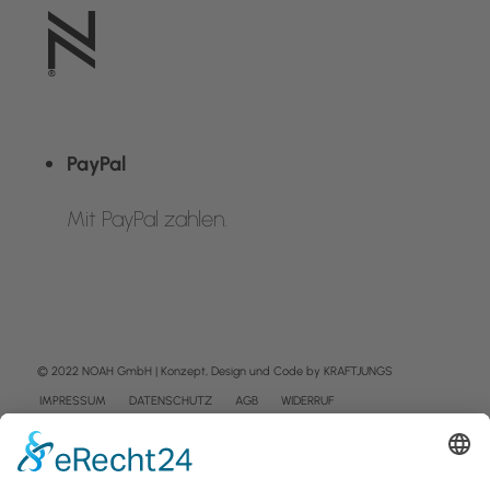
PayPal
Mit PayPal zahlen.
© 2022 NOAH GmbH | Konzept, Design und Code by
KRAFTJUNGS
IMPRESSUM
DATENSCHUTZ
AGB
WIDERRUF